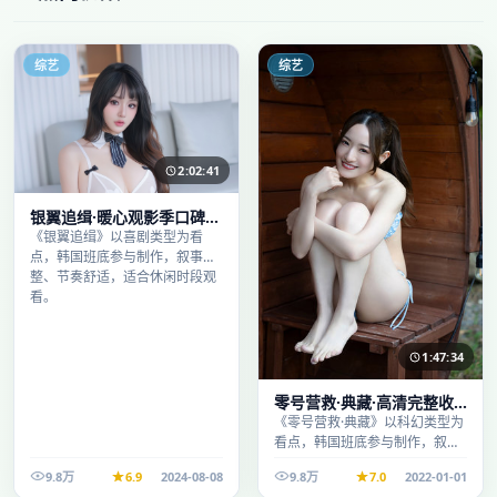
综艺
综艺
2:02:41
银翼追缉·暖心观影季口碑发
酵持续升温
《银翼追缉》以喜剧类型为看
点，韩国班底参与制作，叙事完
整、节奏舒适，适合休闲时段观
看。
1:47:34
零号营救·典藏·高清完整收
录适合周末一口气刷完
《零号营救·典藏》以科幻类型为
看点，韩国班底参与制作，叙事
完整、节奏舒适，适合休闲时段
9.8万
6.9
2024-08-08
9.8万
7.0
2022-01-01
观看。