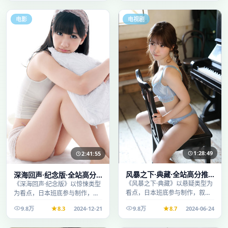
电影
电视剧
1:28:49
2:41:55
风暴之下·典藏·全站高分推
深海回声·纪念版·全站高分
荐节奏紧凑值得追看
推荐节奏紧凑值得追看
《风暴之下·典藏》以悬疑类型为
《深海回声·纪念版》以惊悚类型
看点，日本班底参与制作，叙事
为看点，日本班底参与制作，叙
完整、节奏舒适，适合休闲时段
事完整、节奏舒适，适合休闲时
9.8万
8.3
2024-12-21
9.8万
8.7
2024-06-24
观看。
段观看。