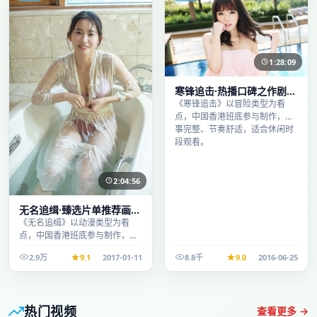
1:28:09
寒锋追击·热播口碑之作剧情
扎实演技在线
《寒锋追击》以冒险类型为看
点，中国香港班底参与制作，叙
事完整、节奏舒适，适合休闲时
段观看。
2:04:56
无名追缉·臻选片单推荐画质
清晰观看流畅
《无名追缉》以动漫类型为看
点，中国香港班底参与制作，叙
事完整、节奏舒适，适合休闲时
2.9万
9.1
2017-01-11
8.8千
9.0
2016-06-25
段观看。
热门视频
查看更多 →