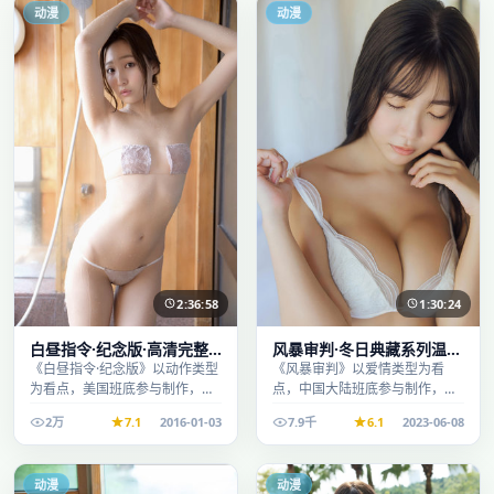
动漫
动漫
2:36:58
1:30:24
白昼指令·纪念版·高清完整
风暴审判·冬日典藏系列温情
收录适合周末一口气刷完
叙事引人入胜
《白昼指令·纪念版》以动作类型
《风暴审判》以爱情类型为看
为看点，美国班底参与制作，叙
点，中国大陆班底参与制作，叙
事完整、节奏舒适，适合休闲时
事完整、节奏舒适，适合休闲时
2万
7.1
2016-01-03
7.9千
6.1
2023-06-08
段观看。
段观看。
动漫
动漫