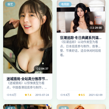
综艺
电视剧
2:29:00
狂潮追踪·冬日典藏系列温情
叙事引人入胜
《狂潮追踪》以动作类型为看
点，日本班底参与制作，叙事完
整、节奏舒适，适合休闲时段观
看。
2:04:37
迷城猎局·全站高分推荐节奏
紧凑值得追看
《迷城猎局》以惊悚类型为看
点，中国香港班底参与制作，叙
事完整、节奏舒适，适合休闲时
9.8万
7.4
2015-07-24
9.8万
8.5
2021-02-09
段观看。
综艺
动漫