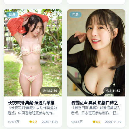
看。
动漫
电影
1:37:50
2:41:57
长夜审判·典藏·臻选片单推
暴雪回声·典藏·热播口碑之
荐画质清晰观看流畅
作剧情扎实演技在线
《长夜审判·典藏》以动作类型为
《暴雪回声·典藏》以爱情类型为
看点，中国香港班底参与制作，
看点，日本班底参与制作，叙事
叙事完整、节奏舒适，适合休闲
完整、节奏舒适，适合休闲时段
8.7万
9.2
2023-11-21
3.5万
8.6
2020-11-19
时段观看。
观看。