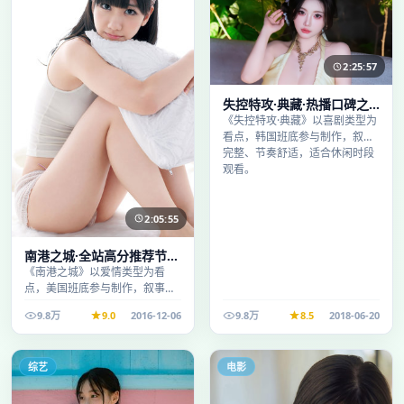
2:25:57
失控特攻·典藏·热播口碑之
作剧情扎实演技在线
《失控特攻·典藏》以喜剧类型为
看点，韩国班底参与制作，叙事
完整、节奏舒适，适合休闲时段
观看。
2:05:55
南港之城·全站高分推荐节奏
紧凑值得追看
《南港之城》以爱情类型为看
点，美国班底参与制作，叙事完
整、节奏舒适，适合休闲时段观
9.8万
9.0
2016-12-06
9.8万
8.5
2018-06-20
看。
综艺
电影