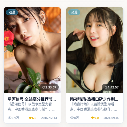
动漫
动漫
2:33:07
1:42:57
星河信号·全站高分推荐节奏
暗夜猎场·热播口碑之作剧情
紧凑值得追看
扎实演技在线
《星河信号》以战争类型为看
《暗夜猎场》以冒险类型为看
点，中国香港班底参与制作，叙
点，中国香港班底参与制作，叙
事完整、节奏舒适，适合休闲时
事完整、节奏舒适，适合休闲时
6.1万
6.6
2016-12-14
8万
9.0
2024-09-09
段观看。
段观看。