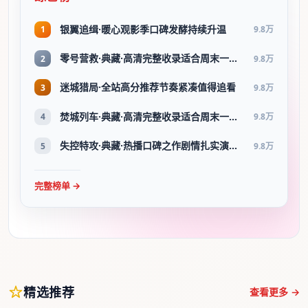
银翼追缉·暖心观影季口碑发酵持续升温
1
9.8万
零号营救·典藏·高清完整收录适合周末一口气刷完
2
9.8万
迷城猎局·全站高分推荐节奏紧凑值得追看
3
9.8万
焚城列车·典藏·高清完整收录适合周末一口气刷完
4
9.8万
失控特攻·典藏·热播口碑之作剧情扎实演技在线
5
9.8万
完整榜单 →
精选推荐
查看更多 →