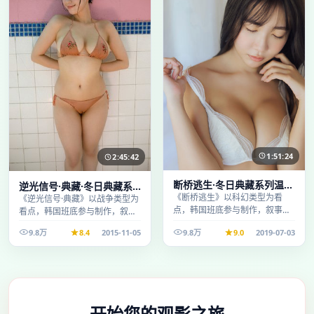
1:51:24
2:45:42
断桥逃生·冬日典藏系列温情
逆光信号·典藏·冬日典藏系
叙事引人入胜
《断桥逃生》以科幻类型为看
列温情叙事引人入胜
《逆光信号·典藏》以战争类型为
点，韩国班底参与制作，叙事完
看点，韩国班底参与制作，叙事
整、节奏舒适，适合休闲时段观
完整、节奏舒适，适合休闲时段
9.8万
8.4
2015-11-05
9.8万
9.0
2019-07-03
看。
观看。
开始您的观影之旅