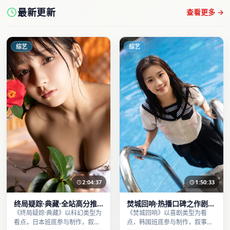
最新更新
查看更多 →
综艺
综艺
2:04:37
1:50:33
终局疑踪·典藏·全站高分推
焚城回响·热播口碑之作剧情
荐节奏紧凑值得追看
扎实演技在线
《终局疑踪·典藏》以科幻类型为
《焚城回响》以喜剧类型为看
看点，日本班底参与制作，叙事
点，韩国班底参与制作，叙事完