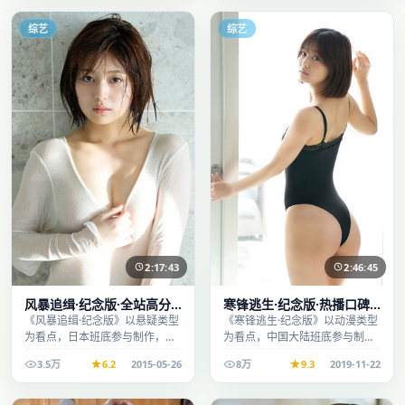
综艺
综艺
2:17:43
2:46:45
风暴追缉·纪念版·全站高分
寒锋逃生·纪念版·热播口碑
推荐节奏紧凑值得追看
之作剧情扎实演技在线
《风暴追缉·纪念版》以悬疑类型
《寒锋逃生·纪念版》以动漫类型
为看点，日本班底参与制作，叙
为看点，中国大陆班底参与制
事完整、节奏舒适，适合休闲时
作，叙事完整、节奏舒适，适合
3.5万
6.2
2015-05-26
8万
9.3
2019-11-22
段观看。
休闲时段观看。