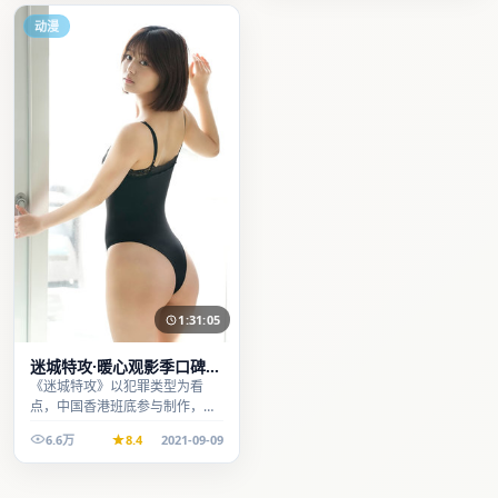
动漫
1:31:05
迷城特攻·暖心观影季口碑发
酵持续升温
《迷城特攻》以犯罪类型为看
点，中国香港班底参与制作，叙
事完整、节奏舒适，适合休闲时
6.6万
8.4
2021-09-09
段观看。