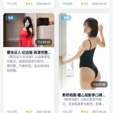
完整、节奏舒适，适合休闲时段
整、节奏舒适，适合休闲时段观
1.2万
9.3
2019-09-01
8.6万
6.2
2020-10-18
观看。
看。
电影
电影
2:03:22
雾岛证人·纪念版·高清完整
收录适合周末一口气刷完
《雾岛证人·纪念版》以战争类型
为看点，美国班底参与制作，叙
事完整、节奏舒适，适合休闲时
段观看。
2:21:05
断桥档案·暖心观影季口碑发
酵持续升温
《断桥档案》以科幻类型为看
点，日本班底参与制作，叙事完
整、节奏舒适，适合休闲时段观
2.6万
6.7
2021-02-04
6.2万
9.2
2017-06-25