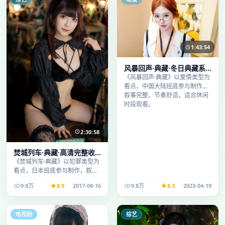
1:43:54
风暴回声·典藏·冬日典藏系
列温情叙事引人入胜
《风暴回声·典藏》以爱情类型为
看点，中国大陆班底参与制作，
叙事完整、节奏舒适，适合休闲
时段观看。
2:30:58
焚城列车·典藏·高清完整收
录适合周末一口气刷完
《焚城列车·典藏》以犯罪类型为
看点，日本班底参与制作，叙事
完整、节奏舒适，适合休闲时段
9.8万
8.9
2017-08-16
9.8万
8.3
2023-04-19
观看。
电视剧
综艺